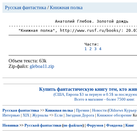
Русская фантастика
/
Книжная полка
Анатолий Глебов. Золотой дождь

-----------------------------------------------------
Части:

1
2
3
4
Объем текста: 63k
Zip-файл:
gleboa11.zip
Купить фантастическую книгу тем, кто живе
(США, Европа $3 за первую и 0.5$ за последую
Всего в магазине - более 7500 книг.
Русская фантастика
>>
Книжная полка
|
Премии
|
Новости
(
Oldnews
Курьер
Интервью
|
XIX
|
Журналы
=>
Если
|
Звездная Дорога
|
Книжное обозрение
Ко
Новинки
>>
Русской фантастики
(
по файлам
) |
Форумов
|
Фэндома
|
Книг