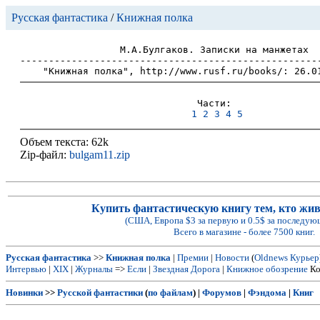
Русская фантастика
/
Книжная полка
М.А.Булгаков. Записки на манжетах

-----------------------------------------------------
Части:

1
2
3
4
5
Объем текста: 62k
Zip-файл:
bulgam11.zip
Купить фантастическую книгу тем, кто живе
(США, Европа $3 за первую и 0.5$ за последую
Всего в магазине - более 7500 книг.
Русская фантастика
>>
Книжная полка
|
Премии
|
Новости
(
Oldnews
Курьер
Интервью
|
XIX
|
Журналы
=>
Если
|
Звездная Дорога
|
Книжное обозрение
Ко
Новинки
>>
Русской фантастики
(
по файлам
) |
Форумов
|
Фэндома
|
Книг