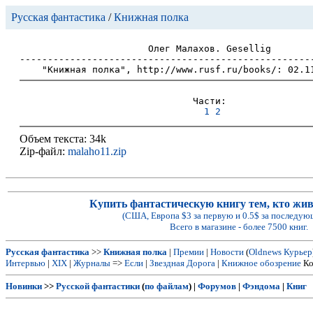
Русская фантастика
/
Книжная полка
Олег Малахов. Gesellig

-----------------------------------------------------
Части:

1
2
Объем текста: 34k
Zip-файл:
malaho11.zip
Купить фантастическую книгу тем, кто живе
(США, Европа $3 за первую и 0.5$ за последую
Всего в магазине - более 7500 книг.
Русская фантастика
>>
Книжная полка
|
Премии
|
Новости
(
Oldnews
Курьер
Интервью
|
XIX
|
Журналы
=>
Если
|
Звездная Дорога
|
Книжное обозрение
Ко
Новинки
>>
Русской фантастики
(
по файлам
) |
Форумов
|
Фэндома
|
Книг